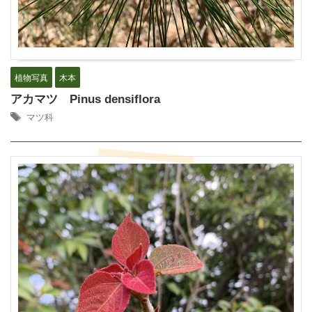
植物写真
木本
アカマツ Pinus densiflora
マツ科