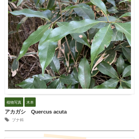
植物写真
木本
アカガシ Quercus acuta
ブナ科