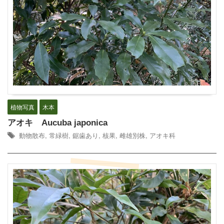
植物写真
木本
アオキ Aucuba japonica
動物散布
,
常緑樹
,
鋸歯あり
,
核果
,
雌雄別株
,
アオキ科